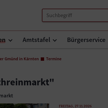
en
Amtstafel
Bürgerservice
Submenu for "Unser Gmünd in Kär
Submenu for "Amts
er Gmünd in Kärnten
Termine
threinmarkt"
markt
FREITAG, 27.11.2026