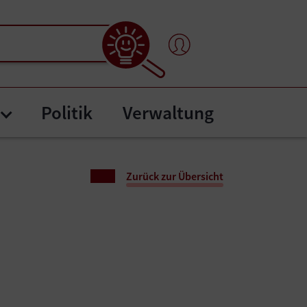
Politik
Verwaltung
nten"
tafel"
Submenu for "Bürgerservice"
Zurück zur Übersicht