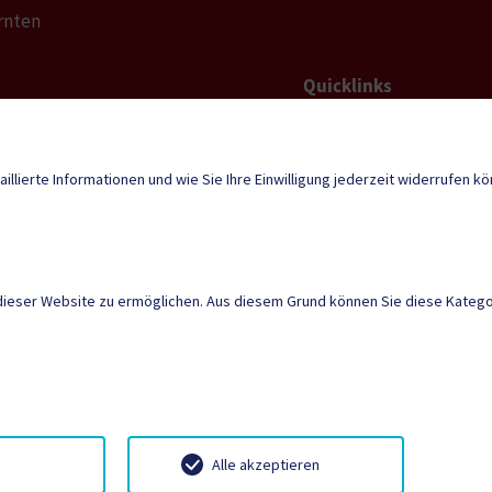
rnten
Quicklinks
Geko digital Gemei
d@ktn.gde.at
Sport & Freizeit
aillierte Informationen und wie Sie Ihre Einwilligung jederzeit widerrufen k
Neuigkeiten
dieser Website zu ermöglichen. Aus diesem Grund können Sie diese Kategor
tunden
, Geschlossen
Mehr
DIGITALE AMTSSIGNATUR
DATENSCHUTZ
|
SITE
KÜNSTLER-
TOURISMUS
Notrufe
Neuigkei
STADT
Alle akzeptieren