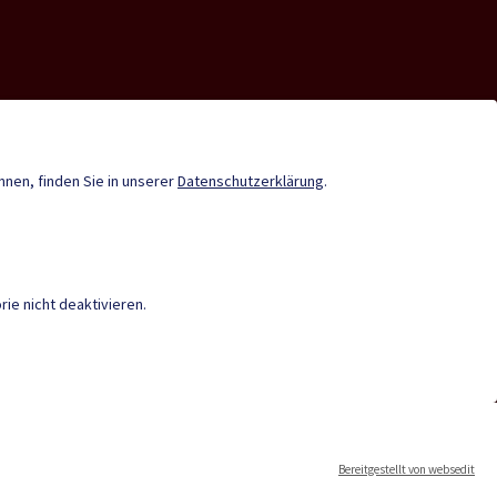
nde-App
Tourismus
Stadtzeitung
önnen, finden Sie in unserer
Datenschutzerklärung
.
Termine
ie nicht deaktivieren.
|
BARRIEREFREIHEIT
|
MAP
|
IMPRESSUM
ten
Bereitgestellt von websedit