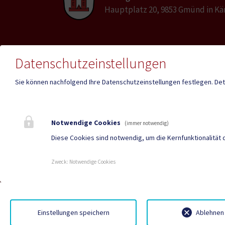
Hauptplatz 20, 9853 Gmünd in Kä
Telefon
E-Mail
Datenschutzeinstellungen
+43 4732 2215
gmuen
Sie können nachfolgend Ihre Datenschutzeinstellungen festlegen.
Det
Fax
+43 4732 2215 35
Notwendige Cookies
(immer notwendig)
Diese Cookies sind notwendig, um die Kernfunktionalität 
Parteienverkehr
Amtss
Heute , Geschlossen
Heute 
Zweck
:
Notwendige Cookies
Einstellungen speichern
Ablehnen