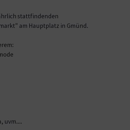
ährlich stattfindenden
markt" am Hauptplatz in Gmünd.
erem:
nmode
, uvm....