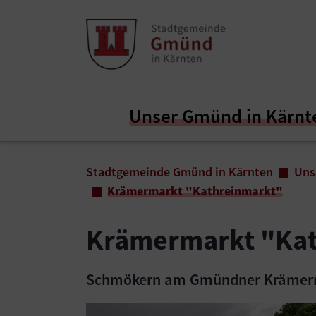
Zum Inhalt springen
Zum Seitenende springen
Unser Gmünd in Kärnt
Sie sind hier:
Stadtgemeinde Gmünd in Kärnten
Uns
Krämermarkt "Kathreinmarkt"
Krämermarkt "Ka
Schmökern am Gmündner Krämer