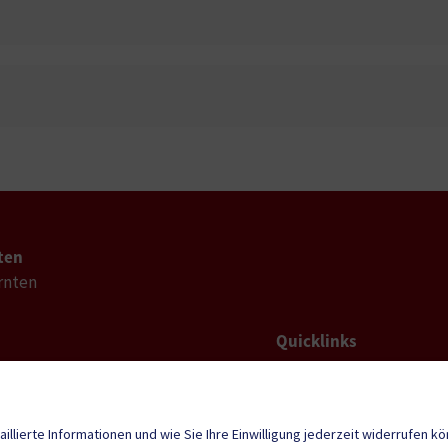
ten
rnten
Quicklinks
Geko digital Gemei
d@ktn.gde.at
Sport & Freizeit
aillierte Informationen und wie Sie Ihre Einwilligung jederzeit widerrufen k