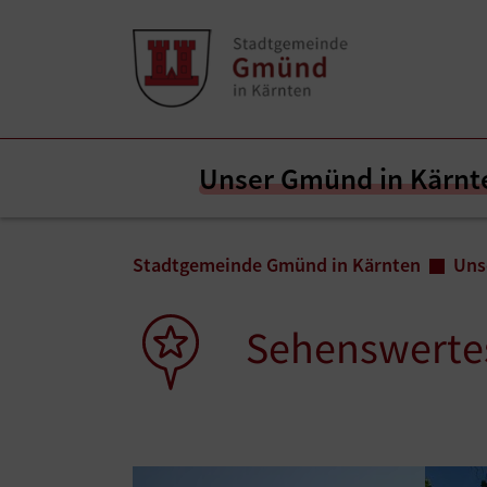
Zum Inhalt springen
Zum Seitenende springen
Unser Gmünd in Kärnt
Sie sind hier:
Stadtgemeinde Gmünd in Kärnten
Uns
Sehenswerte
Show larger version
Show l