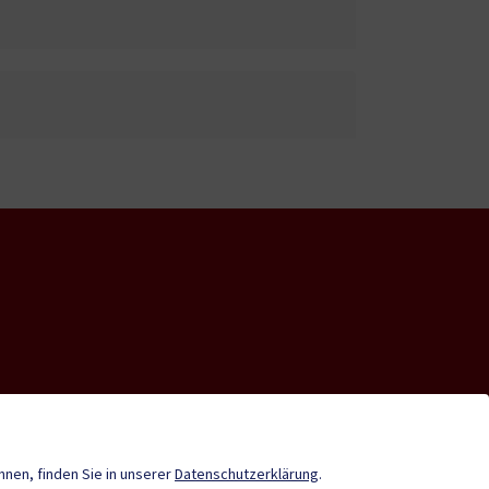
nde-App
Tourismus
Stadtzeitung
önnen, finden Sie in unserer
Datenschutzerklärung
.