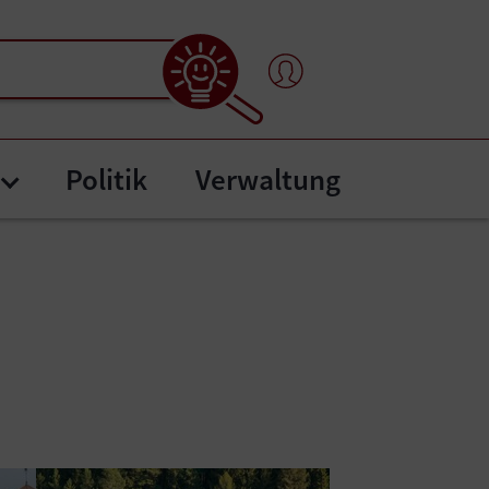
Politik
Verwaltung
nten"
tafel"
Submenu for "Bürgerservice"
Show larger version