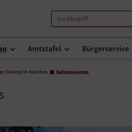
en
Amtstafel
Bürgerservice
Submenu for "Unser Gmünd in Kär
Submenu for "Amts
er Gmünd in Kärnten
Sehenswertes
s
arger version
Show larger version