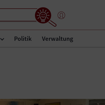
Politik
Verwaltung
nten"
tafel"
Submenu for "Bürgerservice"