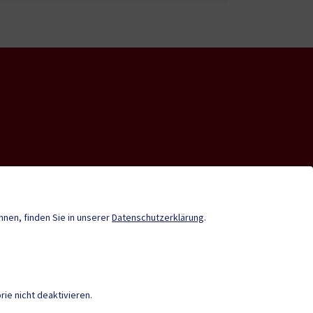
nde-App
Tourismus
Stadtzeitung
önnen, finden Sie in unserer
Datenschutzerklärung
.
Termine
ie nicht deaktivieren.