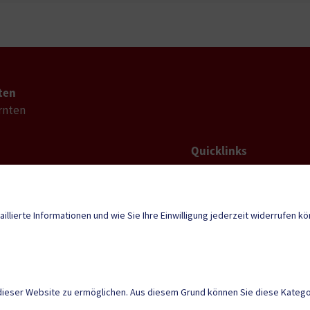
ten
rnten
Quicklinks
Geko digital Gemei
d@ktn.gde.at
Sport & Freizeit
aillierte Informationen und wie Sie Ihre Einwilligung jederzeit widerrufen k
Neuigkeiten
dieser Website zu ermöglichen. Aus diesem Grund können Sie diese Kategor
tunden
 08:00 - 12:00 ,