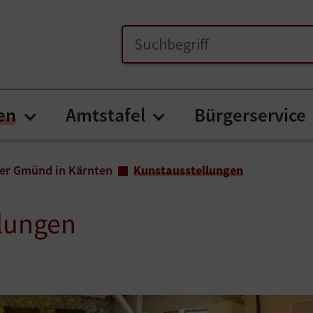
en
Amtstafel
Bürgerservice
Submenu for "Unser Gmünd in Kär
Submenu for "Amts
er Gmünd in Kärnten
Kunstausstellungen
lungen