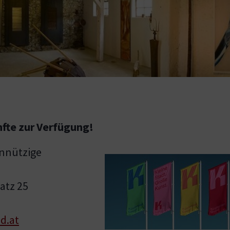
nfte zur Verfügung!
nnützige
atz 25
d.at