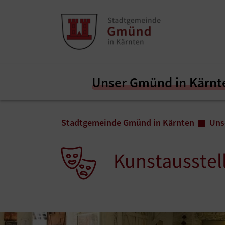
Zum Inhalt springen
Zum Seitenende springen
Unser Gmünd in Kärnt
Sie sind hier:
Stadtgemeinde Gmünd in Kärnten
Uns
Kunstausstel