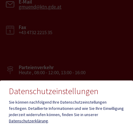
E-Mail
gmuend@ktn.gde.at
Fax
+43 4732 2215 35
Parteienverkehr
Heute , 08:00 - 12:00, 13:00 - 16:00
Datenschutzeinstellungen
Amtsstunden
Heute , 08:00 - 12:00 , 13:00 - 16:00
Sie können nachfolgend Ihre Datenschutzeinstellungen
festlegen.
Detaillierte Informationen und wie Sie Ihre Einwilligung
jederzeit widerrufen können, finden Sie in unserer
Mehr
Datenschutzerklärung
.