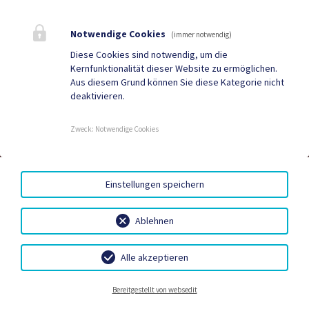
Notwendige Cookies
(immer notwendig)
Telefon
Diese Cookies sind notwendig, um die
+43 4732 2215
Kernfunktionalität dieser Website zu ermöglichen.
Aus diesem Grund können Sie diese Kategorie nicht
deaktivieren.
E-Mail
gmuend@ktn.gde.at
Zweck
:
Notwendige Cookies
Fax
+43 4732 2215 35
Einstellungen speichern
Ablehnen
Alle akzeptieren
Parteienverkehr
Heute , Geschlossen
KÜNSTLER-STADT
TOURISMUS
Notrufe
Neuigkeiten
Bereitgestellt von websedit