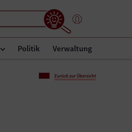
Politik
Verwaltung
nten"
tafel"
Submenu for "Bürgerservice"
Zurück zur Übersicht