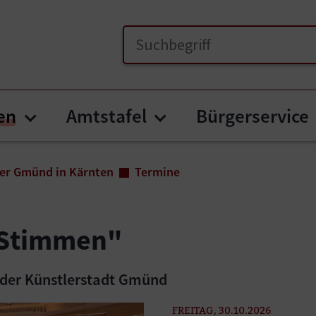
en
Amtstafel
Bürgerservice
Submenu for "Unser Gmünd in Kär
Submenu for "Amts
er Gmünd in Kärnten
Termine
r Stimmen"
 der Künstlerstadt Gmünd
FREITAG, 30.10.2026