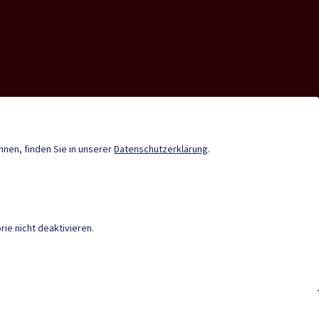
nde-App
Tourismus
Stadtzeitung
önnen, finden Sie in unserer
Datenschutzerklärung
.
Termine
ie nicht deaktivieren.
|
BARRIEREFREIHEIT
|