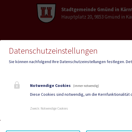
Stadtgemeinde Gmünd in Kärn
Hauptplatz 20, 9853 Gmünd in Kä
Telefon
E-Mail
Datenschutzeinstellungen
+43 4732 2215
gmuen
Sie können nachfolgend Ihre Datenschutzeinstellungen festlegen.
Det
Fax
+43 4732 2215 35
Notwendige Cookies
(immer notwendig)
Diese Cookies sind notwendig, um die Kernfunktionalität 
Amtss
Parteienverkehr
Heute ,
Heute , 08:00 - 12:00
13.00 -
Zweck
:
Notwendige Cookies