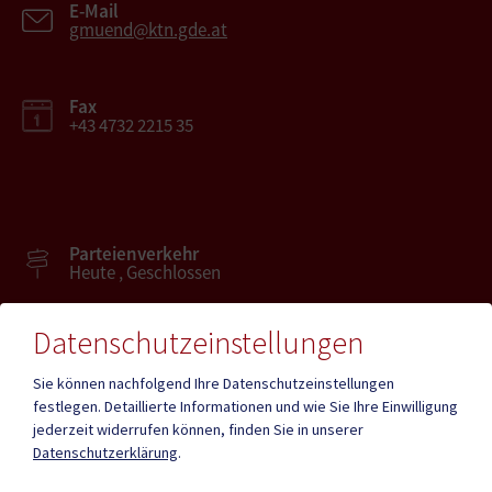
E-Mail
gmuend@ktn.gde.at
Fax
+43 4732 2215 35
Parteienverkehr
Heute , Geschlossen
Datenschutzeinstellungen
Amtsstunden
Heute , Geschlossen
Sie können nachfolgend Ihre Datenschutzeinstellungen
festlegen.
Detaillierte Informationen und wie Sie Ihre Einwilligung
jederzeit widerrufen können, finden Sie in unserer
Mehr
Datenschutzerklärung
.