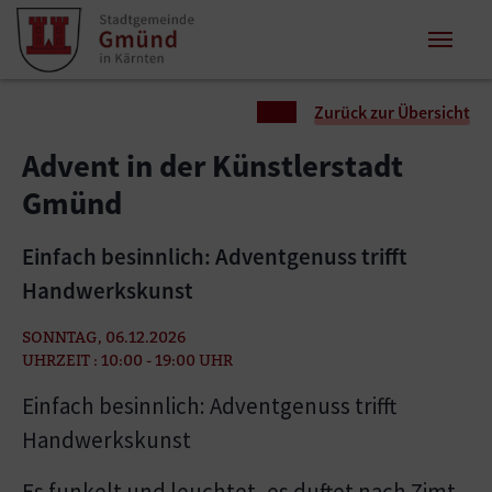
Zum Inhalt springen
Zum Seitenende springen
Sie sind hier:
Zurück zur Übersicht
Advent in der Künstlerstadt
Gmünd
Einfach besinnlich: Adventgenuss trifft
Handwerkskunst
SONNTAG, 06.12.2026
UHRZEIT : 10:00 - 19:00 UHR
Einfach besinnlich: Adventgenuss trifft
Handwerkskunst
Es funkelt und leuchtet, es duftet nach Zimt,