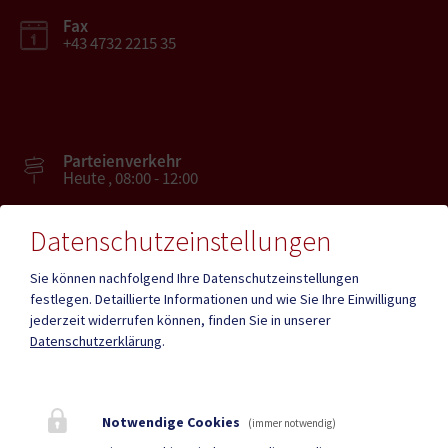
Fax
+43 4732 2215 35
Parteienverkehr
Heute , 08:00 - 12:00
Datenschutzeinstellungen
Amtsstunden
Heute , 08:00 - 12:00 , 13.00 - 16.00
Sie können nachfolgend Ihre Datenschutzeinstellungen
festlegen.
Detaillierte Informationen und wie Sie Ihre Einwilligung
jederzeit widerrufen können, finden Sie in unserer
Mehr
Datenschutzerklärung
.
Quicklinks
Notwendige Cookies
(immer notwendig)