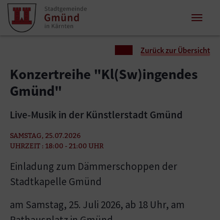
Zum Inhalt springen
Zum Seitenende springen
Sie sind hier:
Zurück zur Übersicht
Konzertreihe "Kl(Sw)ingendes
Gmünd"
Live-Musik in der Künstlerstadt Gmünd
SAMSTAG, 25.07.2026
UHRZEIT : 18:00 - 21:00 UHR
Einladung zum Dämmerschoppen der
Stadtkapelle Gmünd
am Samstag, 25. Juli 2026, ab 18 Uhr, am
Rathausplatz in Gmünd