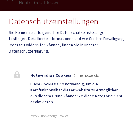
Heute , Geschlossen
Datenschutzeinstellungen
Amtsstunden
Heute , Geschlossen
Sie können nachfolgend Ihre Datenschutzeinstellungen
festlegen.
Detaillierte Informationen und wie Sie Ihre Einwilligung
jederzeit widerrufen können, finden Sie in unserer
Mehr
Datenschutzerklärung
.
Quicklinks
Notwendige Cookies
(immer notwendig)
Geko digital Gemeinde-
Tourismus
Diese Cookies sind notwendig, um die
Kernfunktionalität dieser Website zu ermöglichen.
App
Aus diesem Grund können Sie diese Kategorie nicht
deaktivieren.
Sport & Freizeit
Stadtzeitung
Neuigkeiten
Termine
Zweck
:
Notwendige Cookies