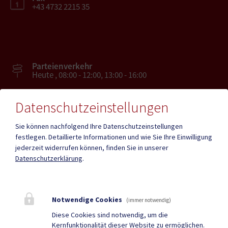
+43 4732 2215 35
Parteienverkehr
Heute , 08:00 - 12:00, 13:00 - 16:00
Datenschutzeinstellungen
Amtsstunden
Heute , 08:00 - 12:00 , 13:00 - 16:00
Sie können nachfolgend Ihre Datenschutzeinstellungen
festlegen.
Detaillierte Informationen und wie Sie Ihre Einwilligung
jederzeit widerrufen können, finden Sie in unserer
Mehr
Datenschutzerklärung
.
Quicklinks
Notwendige Cookies
(immer notwendig)
Geko digital Gemeinde-
Tourismus
Diese Cookies sind notwendig, um die
Kernfunktionalität dieser Website zu ermöglichen.
App