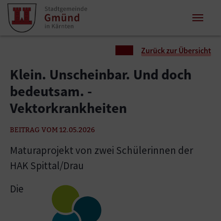
Zum Inhalt springen
Zum Seitenende springen
Sie sind hier:
Zurück zur Übersicht
Klein. Unscheinbar. Und doch
bedeutsam. -
Vektorkrankheiten
BEITRAG VOM 12.05.2026
Maturaprojekt von zwei Schülerinnen der
HAK Spittal/Drau
Die