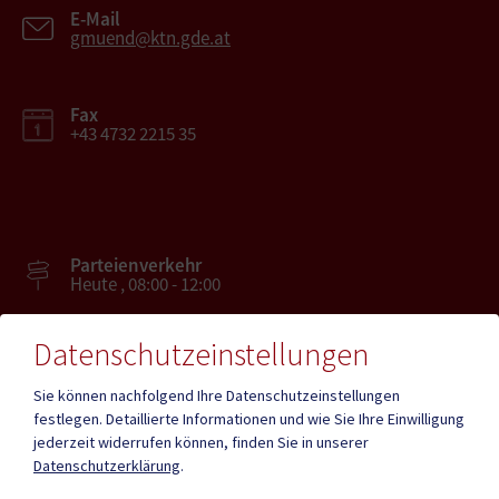
E-Mail
gmuend@ktn.gde.at
Fax
+43 4732 2215 35
Parteienverkehr
Heute , 08:00 - 12:00
Datenschutzeinstellungen
Amtsstunden
Heute , 08:00 - 12:00 , 13.00 - 16.00
Sie können nachfolgend Ihre Datenschutzeinstellungen
festlegen.
Detaillierte Informationen und wie Sie Ihre Einwilligung
jederzeit widerrufen können, finden Sie in unserer
Mehr
Datenschutzerklärung
.