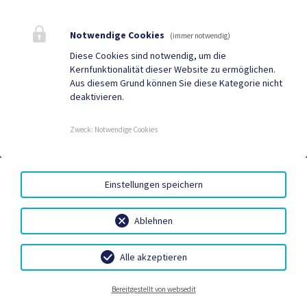
Quicklinks
Notwendige Cookies
(immer notwendig)
Geko digital Gemeinde-
Tourismus
Diese Cookies sind notwendig, um die
Kernfunktionalität dieser Website zu ermöglichen.
App
Aus diesem Grund können Sie diese Kategorie nicht
deaktivieren.
Sport & Freizeit
Stadtzeitung
Neuigkeiten
Termine
Zweck
:
Notwendige Cookies
DIGITALE AMTSSIGNATUR
|
BARRIEREFREIHEIT
|
Einstellungen speichern
DATENSCHUTZ
|
SITEMAP
|
IMPRESSUM
Ablehnen
Alle akzeptieren
KÜNSTLER-STADT
TOURISMUS
Notrufe
Neuigkeiten
Bereitgestellt von websedit