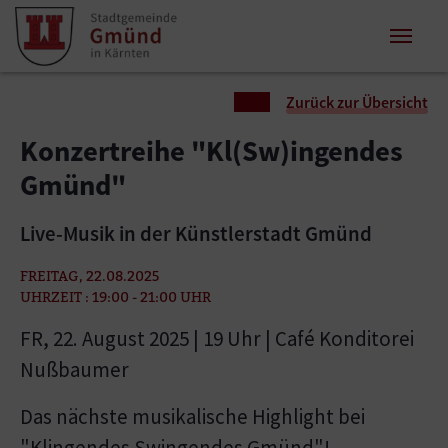
Zum Inhalt springen
Zum Seitenende springen
Sie sind hier:
Zurück zur Übersicht
Konzertreihe "Kl(Sw)ingendes
Gmünd"
Live-Musik in der Künstlerstadt Gmünd
FREITAG, 22.08.2025
UHRZEIT : 19:00 - 21:00 UHR
FR, 22. August 2025 | 19 Uhr | Café Konditorei
Nußbaumer
Das nächste musikalische Highlight bei
"Klingendes Swingendes Gmünd"!