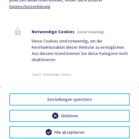
Mehr
Datenschutzerklärung
.
Quicklinks
Notwendige Cookies
(immer notwendig)
Geko digital Gemeinde-
Tourismus
Diese Cookies sind notwendig, um die
Kernfunktionalität dieser Website zu ermöglichen.
App
Aus diesem Grund können Sie diese Kategorie nicht
deaktivieren.
Sport & Freizeit
Stadtzeitung
Neuigkeiten
Termine
Zweck
:
Notwendige Cookies
DIGITALE AMTSSIGNATUR
|
BARRIEREFREIHEIT
|
Einstellungen speichern
DATENSCHUTZ
|
SITEMAP
|
IMPRESSUM
Ablehnen
Alle akzeptieren