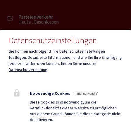
Parteienverkehr
Heute , Geschlossen
Datenschutzeinstellungen
Amtsstunden
Heute , Geschlossen
Sie können nachfolgend Ihre Datenschutzeinstellungen
festlegen.
Detaillierte Informationen und wie Sie Ihre Einwilligung
jederzeit widerrufen können, finden Sie in unserer
Mehr
Datenschutzerklärung
.
Quicklinks
Notwendige Cookies
(immer notwendig)
Geko digital Gemeinde-
Tourismus
Diese Cookies sind notwendig, um die
Kernfunktionalität dieser Website zu ermöglichen.
App
Aus diesem Grund können Sie diese Kategorie nicht
deaktivieren.
Sport & Freizeit
Stadtzeitung