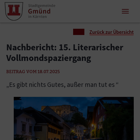
Zum Inhalt springen
Zum Seitenende springen
Sie sind hier:
Zurück zur Übersicht
Nachbericht: 15. Literarischer
Vollmondspaziergang
BEITRAG VOM 18.07.2025
„Es gibt nichts Gutes, außer man tut es “